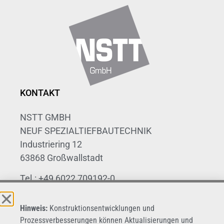
KONTAKT
NSTT GMBH
NEUF SPEZIALTIEFBAUTECHNIK
Industriering 12
63868 Großwallstadt
Tel.: +49 6022 709192-0
Fax: +49 6022 709192-20
Hinweis:
Konstruktionsentwicklungen und
E-Mail: info@nstt.de
Prozessverbesserungen können Aktualisierungen und