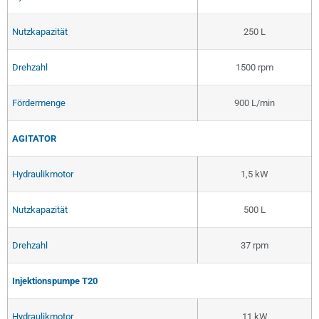
Nutzkapazität
250 L
Drehzahl
1500 rpm
Fördermenge
900 L/min
AGITATOR
Hydraulikmotor
1,5 kW
Nutzkapazität
500 L
Drehzahl
37 rpm
Injektionspumpe T20
Hydraulikmotor
11 kW