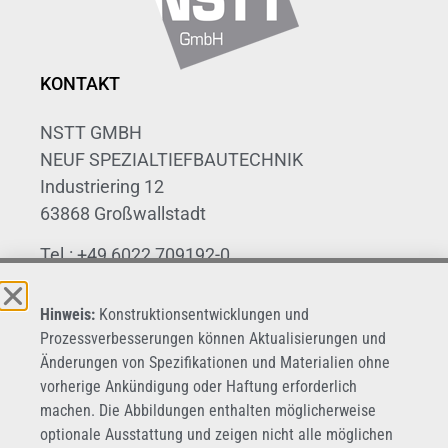
KONTAKT
NSTT GMBH
NEUF SPEZIALTIEFBAUTECHNIK
Industriering 12
63868 Großwallstadt
Tel.: +49 6022 709192-0
Fax: +49 6022 709192-20
Hinweis:
Konstruktionsentwicklungen und
E-Mail: info@nstt.de
Prozessverbesserungen können Aktualisierungen und
Änderungen von Spezifikationen und Materialien ohne
vorherige Ankündigung oder Haftung erforderlich
machen. Die Abbildungen enthalten möglicherweise
optionale Ausstattung und zeigen nicht alle möglichen
INFOS
ALLGEMEIN